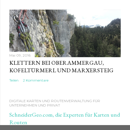
Mai 09, 2016
KLETTERN BEI OBERAMMERGAU,
KOFELTÜRMERL UND MARXERSTEIG
Teilen
2 Kommentare
DIGITALE KARTEN UND ROUTENVERWALTUNG FÜR
UNTERNEHMEN UND PRIVAT
SchneiderGeo.com, die Experten für Karten und
Routen