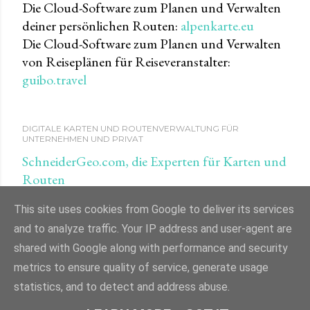
Die Cloud-Software zum Planen und Verwalten
deiner persönlichen Routen:
alpenkarte.eu
Die Cloud-Software zum Planen und Verwalten
von Reiseplänen für Reiseveranstalter:
guibo.travel
DIGITALE KARTEN UND ROUTENVERWALTUNG FÜR
UNTERNEHMEN UND PRIVAT
SchneiderGeo.com, die Experten für Karten und
Routen
This site uses cookies from Google to deliver its services
and to analyze traffic. Your IP address and user-agent are
shared with Google along with performance and security
Powered by Blogger
metrics to ensure quality of service, generate usage
statistics, and to detect and address abuse.
Impressum