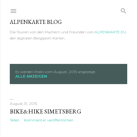
Direkt zum Hauptbereich
ALPENKARTE BLOG
Die Touren von den Machern und Freunden von
ALPENKARTE.EU
,
den digitalen Bergsport-Karten.
Es werden Posts vom August, 2015 angezeigt.
P
ALLE ANZEIGEN
o
s
August 31, 2015
t
BIKE&HIKE SIMETSBERG
Teilen
Kommentar veröffentlichen
s