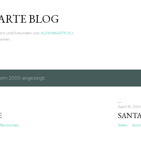
Direkt zum Hauptbereich
ARTE BLOG
hern und Freunden von
ALPENKARTE.EU
,
arten.
vom 2000 angezeigt.
April 15, 20
E
SANT
fentlichen
Teilen
Komm