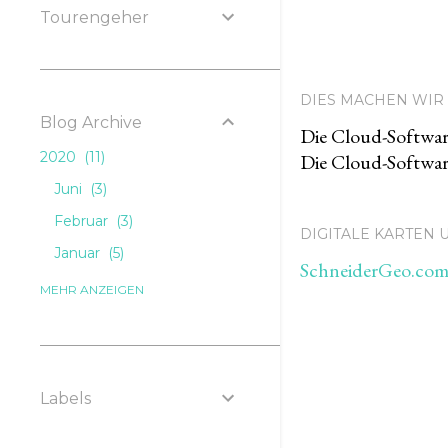
Tourengeher
DIES MACHEN WIR 
Blog Archive
Die Cloud-Softwar
2020
11
Die Cloud-Softwar
Juni
3
Februar
3
DIGITALE KARTEN
Januar
5
SchneiderGeo.com,
2019
49
MEHR ANZEIGEN
Dezember
6
November
4
Oktober
2
Labels
September
2
August
3