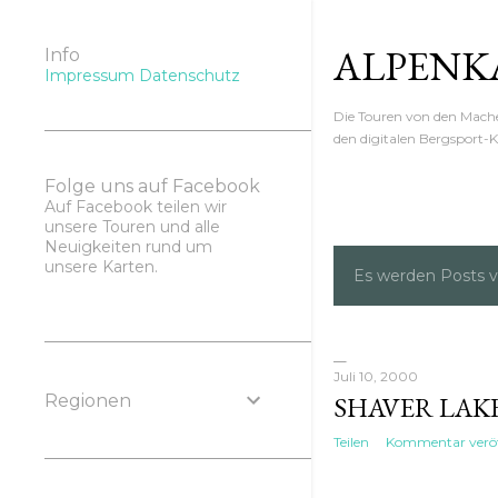
ALPENK
Info
Impressum
Datenschutz
Die Touren von den Mac
den digitalen Bergsport-K
Folge uns auf Facebook
Auf Facebook teilen wir
unsere Touren und alle
Neuigkeiten rund um
unsere Karten.
Es werden Posts 
P
o
s
Juli 10, 2000
Regionen
SHAVER LAK
t
Teilen
Kommentar veröf
s