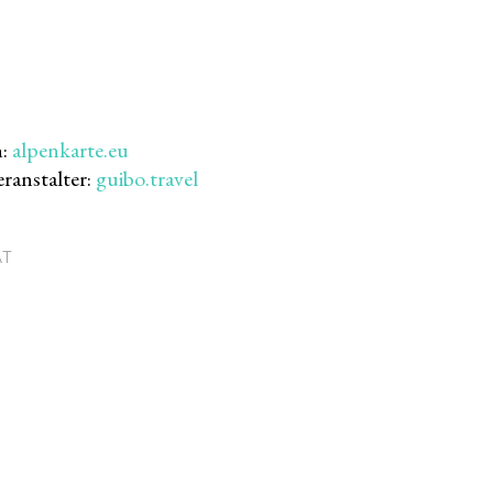
n:
alpenkarte.eu
ranstalter:
guibo.travel
AT