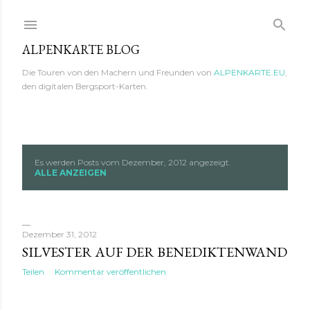
Direkt zum Hauptbereich
ALPENKARTE BLOG
Die Touren von den Machern und Freunden von
ALPENKARTE.EU
,
den digitalen Bergsport-Karten.
Es werden Posts vom Dezember, 2012 angezeigt.
P
ALLE ANZEIGEN
o
s
Dezember 31, 2012
t
SILVESTER AUF DER BENEDIKTENWAND
Teilen
Kommentar veröffentlichen
s