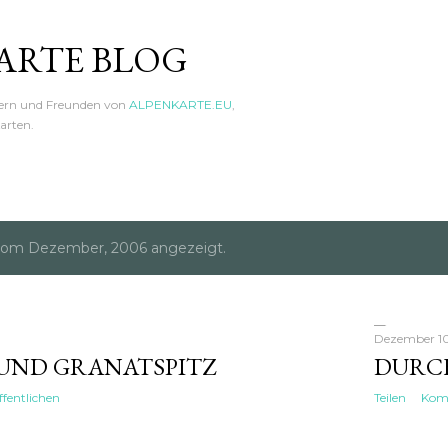
Direkt zum Hauptbereich
ARTE BLOG
hern und Freunden von
ALPENKARTE.EU
,
arten.
vom Dezember, 2006 angezeigt.
Dezember 1
UND GRANATSPITZ
DURCH
fentlichen
Teilen
Komm