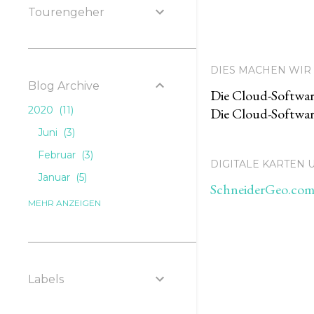
Tourengeher
DIES MACHEN WIR 
Blog Archive
Die Cloud-Softwar
2020
11
Die Cloud-Softwar
Juni
3
Februar
3
DIGITALE KARTEN
Januar
5
SchneiderGeo.com,
2019
49
MEHR ANZEIGEN
Dezember
6
November
4
Oktober
2
Labels
September
2
August
3