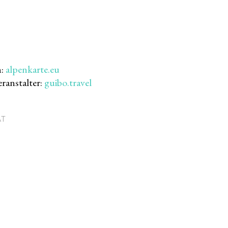
n:
alpenkarte.eu
ranstalter:
guibo.travel
AT