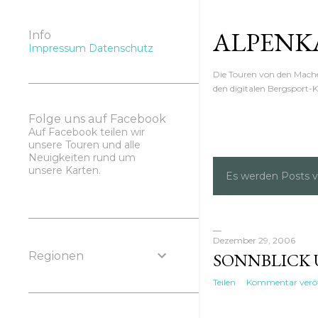
ALPENK
Info
Impressum
Datenschutz
Die Touren von den Mac
den digitalen Bergsport-K
Folge uns auf Facebook
Auf Facebook teilen wir
unsere Touren und alle
Neuigkeiten rund um
unsere Karten.
Es werden Posts 
P
o
s
Dezember 29, 2006
Regionen
SONNBLICK 
t
Teilen
Kommentar veröf
s