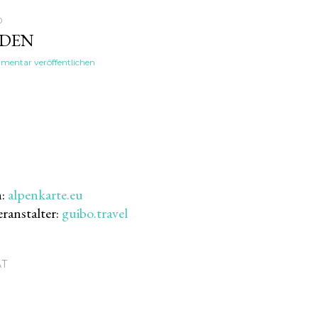
0
IDEN
entar veröffentlichen
n:
alpenkarte.eu
ranstalter:
guibo.travel
AT