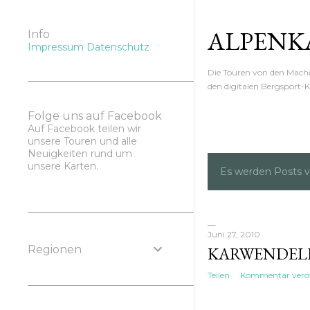
ALPENK
Info
Impressum
Datenschutz
Die Touren von den Mac
den digitalen Bergsport-K
Folge uns auf Facebook
Auf Facebook teilen wir
unsere Touren und alle
Neuigkeiten rund um
unsere Karten.
Es werden Posts v
P
o
s
Juni 27, 2010
Regionen
KARWENDEL
t
Teilen
Kommentar veröf
s