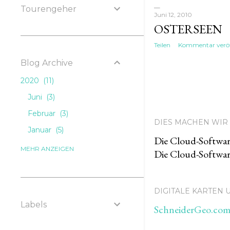
Tourengeher
Juni 12, 2010
OSTERSEEN
Teilen
Kommentar veröf
Blog Archive
2020
11
Juni
3
Februar
3
DIES MACHEN WIR 
Januar
5
Die Cloud-Softwar
2019
49
MEHR ANZEIGEN
Die Cloud-Softwar
Dezember
6
November
4
DIGITALE KARTEN
Oktober
2
Labels
SchneiderGeo.com,
September
2
August
3