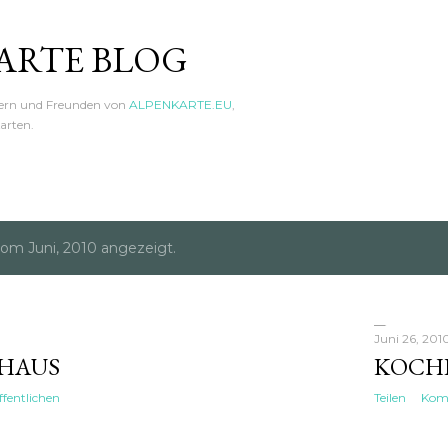
Direkt zum Hauptbereich
ARTE BLOG
hern und Freunden von
ALPENKARTE.EU
,
arten.
om Juni, 2010 angezeigt.
Juni 26, 201
HAUS
KOCHE
fentlichen
Teilen
Komm