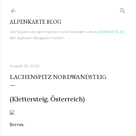
Direkt zum Hauptbereich
ALPENKARTE BLOG
Die Touren von den Machern und Freunden von
ALPENKARTE.EU
,
den digitalen Bergsport-Karten.
August 23, 2009
LACHENSPITZ NORDWANDSTEIG
(Klettersteig, Österreich)
Servus,