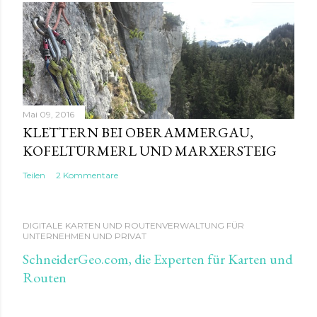
Mai 09, 2016
KLETTERN BEI OBERAMMERGAU,
KOFELTÜRMERL UND MARXERSTEIG
Teilen
2 Kommentare
DIGITALE KARTEN UND ROUTENVERWALTUNG FÜR
UNTERNEHMEN UND PRIVAT
SchneiderGeo.com, die Experten für Karten und
Routen