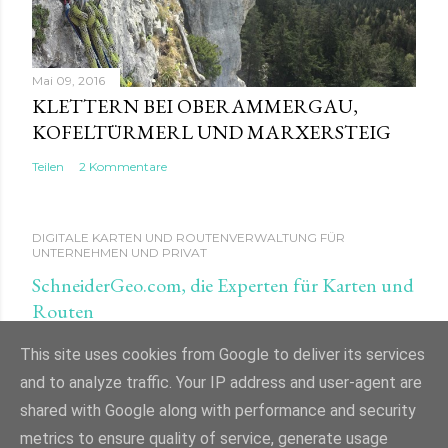
Mai 09, 2016
KLETTERN BEI OBERAMMERGAU,
KOFELTÜRMERL UND MARXERSTEIG
Teilen
2 Kommentare
DIGITALE KARTEN UND ROUTENVERWALTUNG FÜR
UNTERNEHMEN UND PRIVAT
SchneiderGeo.com, die Experten für Karten und
Routen
This site uses cookies from Google to deliver its services
and to analyze traffic. Your IP address and user-agent are
shared with Google along with performance and security
Powered by Blogger
metrics to ensure quality of service, generate usage