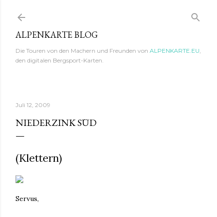
Direkt zum Hauptbereich
ALPENKARTE BLOG
Die Touren von den Machern und Freunden von
ALPENKARTE.EU
,
den digitalen Bergsport-Karten.
Juli 12, 2009
NIEDERZINK SÜD
(Klettern)
Servus,