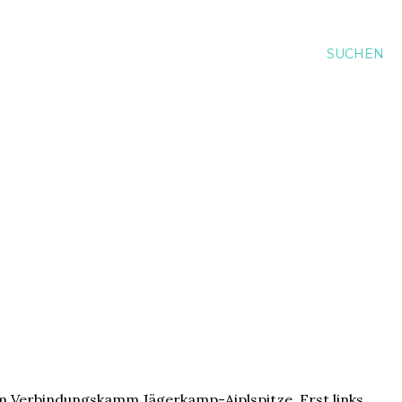
SUCHEN
um Verbindungskamm Jägerkamp-Aiplspitze. Erst links