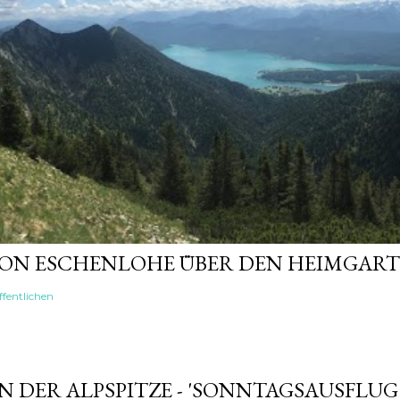
VON ESCHENLOHE ÜBER DEN HEIMGAR
fentlichen
 DER ALPSPITZE - 'SONNTAGSAUSFLUG