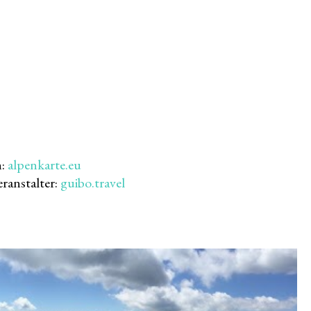
n:
alpenkarte.eu
ranstalter:
guibo.travel