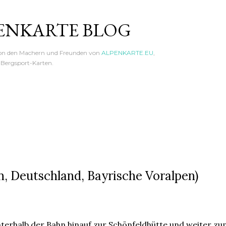
Direkt zum Hauptbereich
ENKARTE BLOG
von den Machern und Freunden von
ALPENKARTE.EU
,
n Bergsport-Karten.
, Deutschland, Bayrische Voralpen)
terhalb der Bahn hinauf zur Schönfeldhütte und weiter z