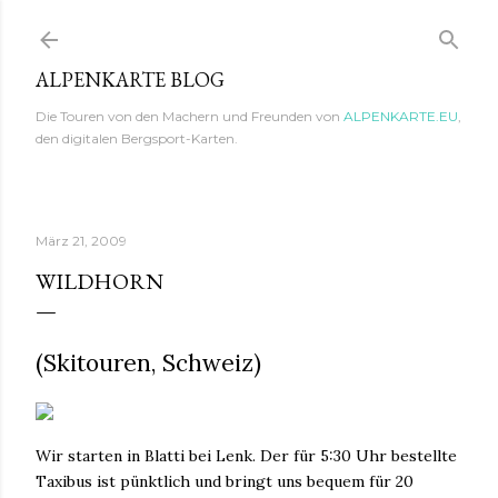
Direkt zum Hauptbereich
ALPENKARTE BLOG
Die Touren von den Machern und Freunden von
ALPENKARTE.EU
,
den digitalen Bergsport-Karten.
März 21, 2009
WILDHORN
(Skitouren, Schweiz)
Wir starten in Blatti bei Lenk. Der für 5:30 Uhr bestellte
Taxibus ist pünktlich und bringt uns bequem für 20