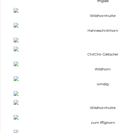
Iffigsee
Wildhornhütte
Hahneschritthorn
ChilChli-Gletscher
Wildhorn
windig
Wildhornhütte
zum Iffighorn