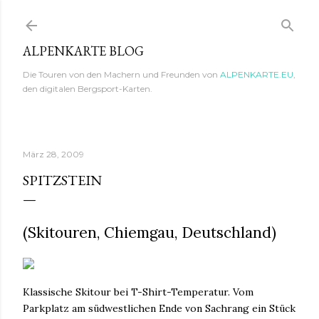
Direkt zum Hauptbereich
ALPENKARTE BLOG
Die Touren von den Machern und Freunden von
ALPENKARTE.EU
,
den digitalen Bergsport-Karten.
März 28, 2009
SPITZSTEIN
(Skitouren, Chiemgau, Deutschland)
Klassische Skitour bei T-Shirt-Temperatur. Vom
Parkplatz am südwestlichen Ende von Sachrang ein Stück