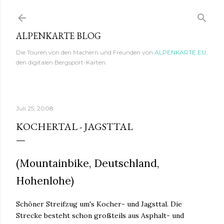
Direkt zum Hauptbereich
ALPENKARTE BLOG
Die Touren von den Machern und Freunden von
ALPENKARTE.EU
,
den digitalen Bergsport-Karten.
Juli 25, 2008
KOCHERTAL - JAGSTTAL
(Mountainbike, Deutschland,
Hohenlohe)
Schöner Streifzug um's Kocher- und Jagsttal. Die
Strecke besteht schon großteils aus Asphalt- und