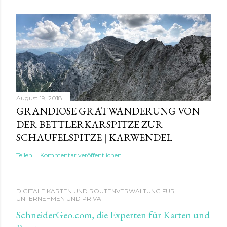
August 19, 2018
GRANDIOSE GRATWANDERUNG VON
DER BETTLERKARSPITZE ZUR
SCHAUFELSPITZE | KARWENDEL
Teilen
Kommentar veröffentlichen
DIGITALE KARTEN UND ROUTENVERWALTUNG FÜR
UNTERNEHMEN UND PRIVAT
SchneiderGeo.com, die Experten für Karten und