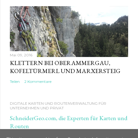
Mai 09, 2016
KLETTERN BEI OBERAMMERGAU,
KOFELTÜRMERL UND MARXERSTEIG
Teilen
2 Kommentare
DIGITALE KARTEN UND ROUTENVERWALTUNG FÜR
UNTERNEHMEN UND PRIVAT
SchneiderGeo.com, die Experten für Karten und
Routen