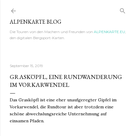
Direkt zum Hauptbereich
ALPENKARTE BLOG
Die Touren von den Machern und Freunden von
ALPENKARTE.EU
,
den digitalen Bergsport-Karten.
September 15, 2019
GRASKÖPFL, EINE RUNDWANDERUNG
IM VORKARWENDEL
Das Grasköpfl ist eine eher unaufgeregter Gipfel im
Vorkarwendel, die Rundtour ist aber trotzdem eine
schöne abwechslungsreiche Unternehmung auf
einsamen Pfaden.