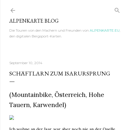
Direkt zum Hauptbereich
ALPENKARTE BLOG
Die Touren von den Machern und Freunden von
ALPENKARTE.EU
,
den digitalen Bergsport-Karten.
September 10, 2014
SCHÄFTLARN ZUM ISARURSPRUNG
(Mountainbike, Österreich, Hohe
Tauern, Karwendel)
Ich wohne an der Isar, war aber noch nie an der Quelle.