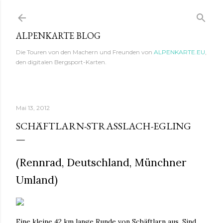
Direkt zum Hauptbereich
ALPENKARTE BLOG
Die Touren von den Machern und Freunden von
ALPENKARTE.EU
,
den digitalen Bergsport-Karten.
Mai 13, 2012
SCHÄFTLARN-STRASSLACH-EGLING
(Rennrad, Deutschland, Münchner
Umland)
Eine kleine 42 km lange Runde von Schäftlarn aus. Sind