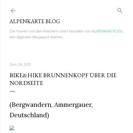
Direkt zum Hauptbereich
ALPENKARTE BLOG
Die Touren von den Machern und Freunden von
ALPENKARTE.EU
,
den digitalen Bergsport-Karten.
Juni 26, 2011
BIKE&HIKE BRUNNENKOPF ÜBER DIE
NORDSEITE
(Bergwandern, Ammergauer,
Deutschland)