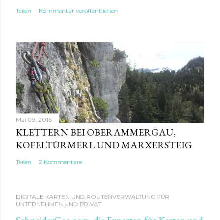
Teilen
Kommentar veröffentlichen
Mai 09, 2016
KLETTERN BEI OBERAMMERGAU,
KOFELTÜRMERL UND MARXERSTEIG
Teilen
2 Kommentare
DIGITALE KARTEN UND ROUTENVERWALTUNG FÜR
UNTERNEHMEN UND PRIVAT
SchneiderGeo.com, die Experten für Karten und