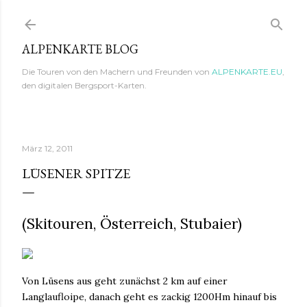
Direkt zum Hauptbereich
ALPENKARTE BLOG
Die Touren von den Machern und Freunden von
ALPENKARTE.EU
,
den digitalen Bergsport-Karten.
März 12, 2011
LÜSENER SPITZE
(Skitouren, Österreich, Stubaier)
Von Lüsens aus geht zunächst 2 km auf einer
Langlaufloipe, danach geht es zackig 1200Hm hinauf bis