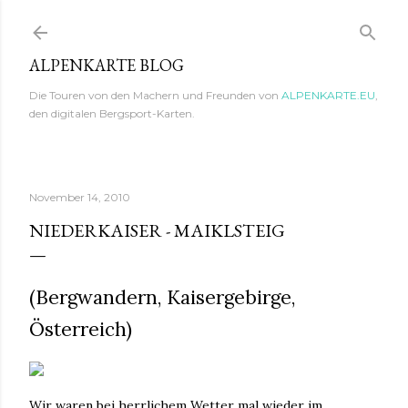
Direkt zum Hauptbereich
ALPENKARTE BLOG
Die Touren von den Machern und Freunden von
ALPENKARTE.EU
,
den digitalen Bergsport-Karten.
November 14, 2010
NIEDERKAISER - MAIKLSTEIG
(Bergwandern, Kaisergebirge,
Österreich)
Wir waren bei herrlichem Wetter mal wieder im