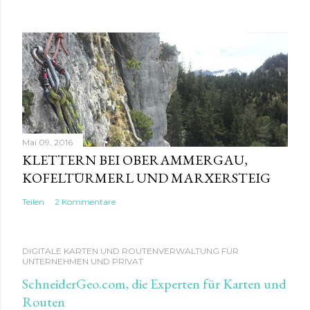
Mai 09, 2016
KLETTERN BEI OBERAMMERGAU,
KOFELTÜRMERL UND MARXERSTEIG
Teilen
2 Kommentare
DIGITALE KARTEN UND ROUTENVERWALTUNG FÜR
UNTERNEHMEN UND PRIVAT
SchneiderGeo.com, die Experten für Karten und
Routen