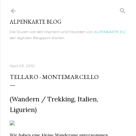
Direkt zum Hauptbereich
ALPENKARTE BLOG
Die Touren von den Machern und Freunden von
ALPENKARTE.EU
,
den digitalen Bergsport-Karten.
April 03, 2010
TELLARO - MONTEMARCELLO
(Wandern / Trekking, Italien,
Ligurien)
Wir haben eine kleine Wanderung unternommen,