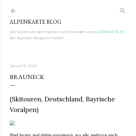
Direkt zum Hauptbereich
ALPENKARTE BLOG
Die Touren von den Machern und Freunden von
ALPENKARTE.EU
,
den digitalen Bergsport-Karten.
Januar 31, 2010
BRAUNECK
(Skitouren, Deutschland, Bayrische
Voralpen)
Sind heute mal dahin gegangen, wo alle anderen auch