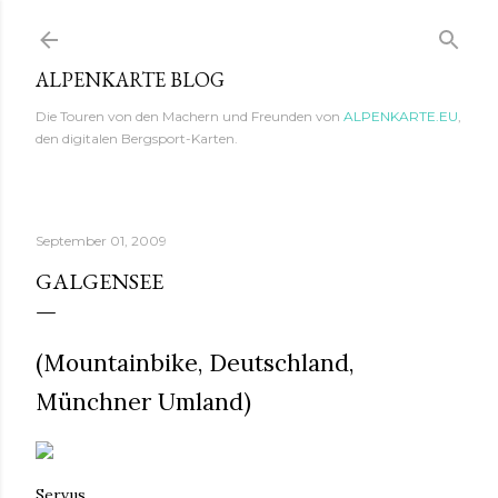
Direkt zum Hauptbereich
ALPENKARTE BLOG
Die Touren von den Machern und Freunden von
ALPENKARTE.EU
,
den digitalen Bergsport-Karten.
September 01, 2009
GALGENSEE
(Mountainbike, Deutschland,
Münchner Umland)
Servus,