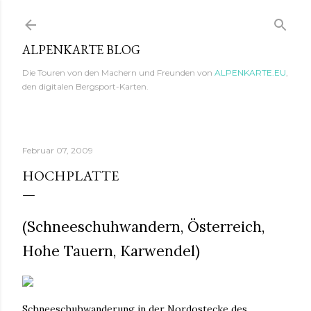
Direkt zum Hauptbereich
ALPENKARTE BLOG
Die Touren von den Machern und Freunden von
ALPENKARTE.EU
,
den digitalen Bergsport-Karten.
Februar 07, 2009
HOCHPLATTE
(Schneeschuhwandern, Österreich,
Hohe Tauern, Karwendel)
Schneeschuhwanderung in der Nordostecke des