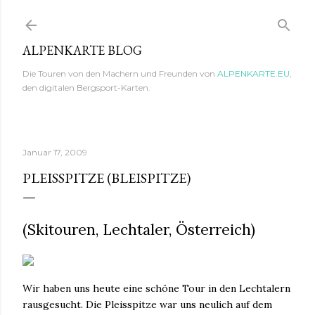
Direkt zum Hauptbereich
ALPENKARTE BLOG
Die Touren von den Machern und Freunden von
ALPENKARTE.EU
,
den digitalen Bergsport-Karten.
Januar 17, 2009
PLEISSPITZE (BLEISPITZE)
(Skitouren, Lechtaler, Österreich)
Wir haben uns heute eine schöne Tour in den Lechtalern
rausgesucht. Die Pleisspitze war uns neulich auf dem