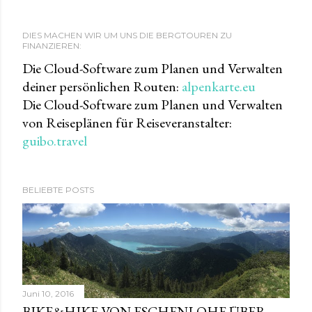
DIES MACHEN WIR UM UNS DIE BERGTOUREN ZU
FINANZIEREN:
Die Cloud-Software zum Planen und Verwalten
deiner persönlichen Routen:
alpenkarte.eu
Die Cloud-Software zum Planen und Verwalten
von Reiseplänen für Reiseveranstalter:
guibo.travel
BELIEBTE POSTS
Juni 10, 2016
BIKE&HIKE VON ESCHENLOHE ÜBER