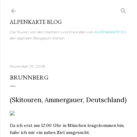
Direkt zum Hauptbereich
ALPENKARTE BLOG
Die Touren von den Machern und Freunden von
ALPENKARTE.EU
,
den digitalen Bergsport-Karten.
November 29, 2008
BRUNNBERG
(Skitouren, Ammergauer, Deutschland)
Da ich erst um 12:00 Uhr in München losgekommen bin,
habe ich mir ein nahes Ziel ausgesucht.