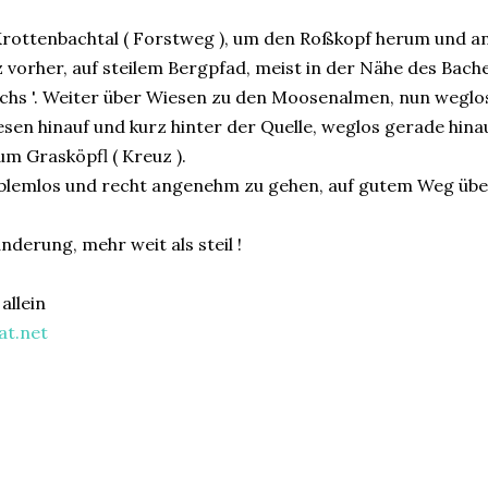
s Krottenbachtal ( Forstweg ), um den Roßkopf herum und 
vorher, auf steilem Bergpfad, meist in der Nähe des Bach
ochs '. Weiter über Wiesen zu den Moosenalmen, nun weglo
esen hinauf und kurz hinter der Quelle, weglos gerade hin
m Grasköpfl ( Kreuz ).
oblemlos und recht angenehm zu gehen, auf gutem Weg übe
derung, mehr weit als steil !
allein
at.net