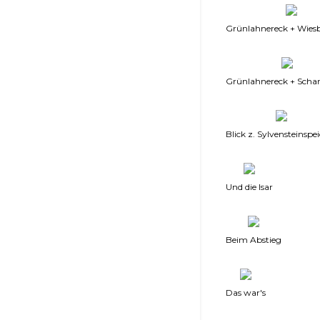
Grünlahnereck + Wies
Grünlahnereck + Schar
Blick z. Sylvensteinspe
Und die Isar
Beim Abstieg
Das war's