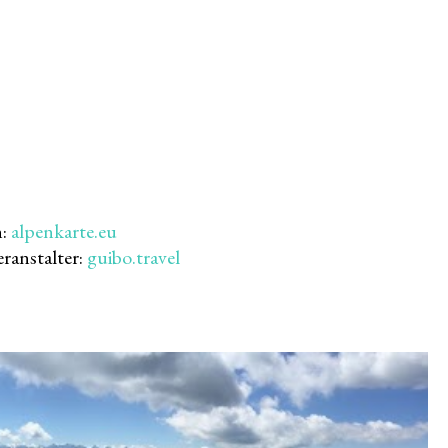
n:
alpenkarte.eu
ranstalter:
guibo.travel