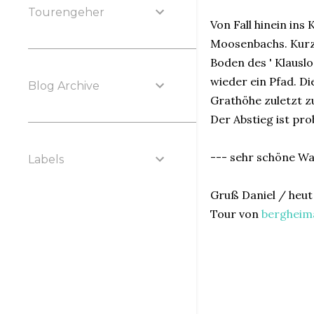
Tourengeher
Von Fall hinein in
Moosenbachs. Kurz 
Boden des ' Klausl
wieder ein Pfad. Di
Blog Archive
Grathöhe zuletzt zu
Der Abstieg ist pr
--- sehr schöne Wan
Labels
Gruß Daniel / heut 
Tour von
bergheim