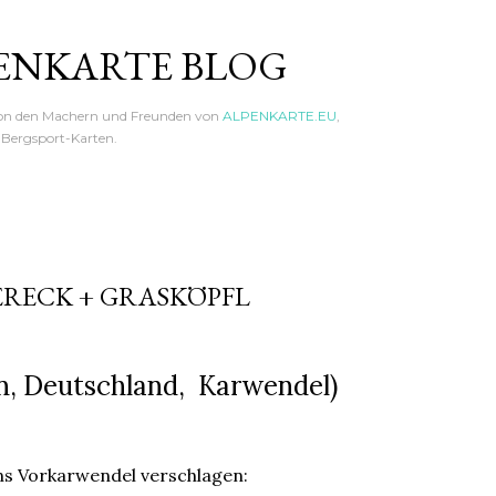
Direkt zum Hauptbereich
ENKARTE BLOG
von den Machern und Freunden von
ALPENKARTE.EU
,
n Bergsport-Karten.
RECK + GRASKÖPFL
, Deutschland, Karwendel)
ins Vorkarwendel verschlagen: