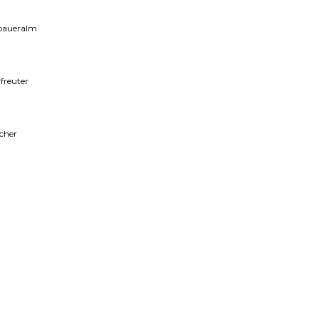
baueralm
freuter
icher