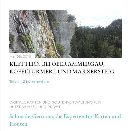
Mai 09, 2016
KLETTERN BEI OBERAMMERGAU,
KOFELTÜRMERL UND MARXERSTEIG
Teilen
2 Kommentare
DIGITALE KARTEN UND ROUTENVERWALTUNG FÜR
UNTERNEHMEN UND PRIVAT
SchneiderGeo.com, die Experten für Karten und
Routen