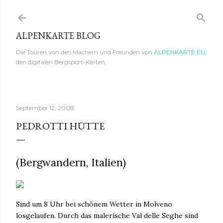
Direkt zum Hauptbereich
ALPENKARTE BLOG
Die Touren von den Machern und Freunden von
ALPENKARTE.EU
,
den digitalen Bergsport-Karten.
September 12, 2008
PEDROTTI HÜTTE
(Bergwandern, Italien)
Sind um 8 Uhr bei schönem Wetter in Molveno
losgelaufen. Durch das malerische Val delle Seghe sind