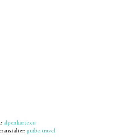
n:
alpenkarte.eu
ranstalter:
guibo.travel