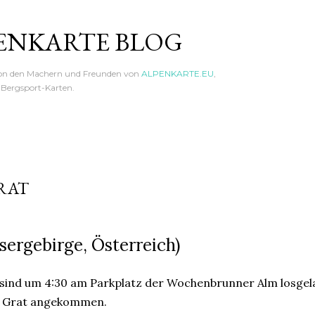
Direkt zum Hauptbereich
ENKARTE BLOG
von den Machern und Freunden von
ALPENKARTE.EU
,
n Bergsport-Karten.
RAT
isergebirge, Österreich)
 sind um 4:30 am Parkplatz der Wochenbrunner Alm losgela
m Grat angekommen.