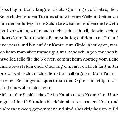
Riss beginnt eine lange südseite Querung des Grates, die 
Bereich des ersten Turmes sind wir eine Weile mit einer a
ann den Aufstieg in die Scharte zwischen ersten und zweite
 gut vorwärts, wenn auch nicht sehr schnell, da wir recht
 korrekten Route, wie z.B. im Aufstieg auf den 4ten Turm.
e verpasst und bin auf der Kante zum Gipfel gestiegen, wa
en kann man aber immer gut mit Bandschlingen machen be
hsvolle Stelle für die Nerven kommt beim Abstieg vom Leu
 eine abwärtsführende Querung ein, mit reichlich Luft un
vor der wahrscheinlich schönsten Seillänge am 6ten Turm.
h einer Seillänge aus quert man den Gipfel südseitig und 
 sind das wohl nicht mehr.
ich an der Schlüsselstelle im Kamin einen Krampf im Un
o gute Idee 12 Stunden bis dahin nichts zu essen. Na ja, u
n Alternativweg genommen und sind südseitig herum auf