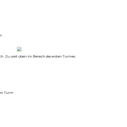
nn
sch. Zu weit oben im Bereich des ersten Turmes.
ten Turm