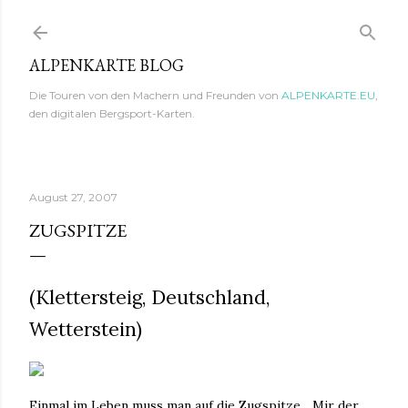
Direkt zum Hauptbereich
ALPENKARTE BLOG
Die Touren von den Machern und Freunden von
ALPENKARTE.EU
,
den digitalen Bergsport-Karten.
August 27, 2007
ZUGSPITZE
(Klettersteig, Deutschland,
Wetterstein)
Einmal im Leben muss man auf die Zugspitze... Mir der