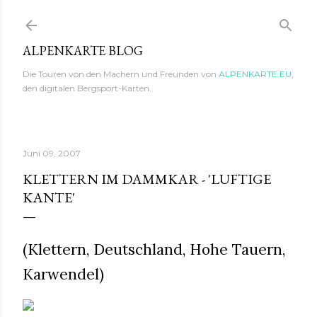
Direkt zum Hauptbereich
ALPENKARTE BLOG
Die Touren von den Machern und Freunden von
ALPENKARTE.EU
,
den digitalen Bergsport-Karten.
Juni 09, 2007
KLETTERN IM DAMMKAR - 'LUFTIGE
KANTE'
(Klettern, Deutschland, Hohe Tauern,
Karwendel)