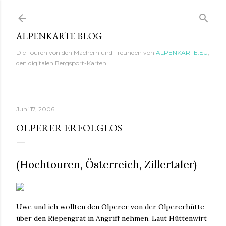
Direkt zum Hauptbereich
ALPENKARTE BLOG
Die Touren von den Machern und Freunden von
ALPENKARTE.EU
,
den digitalen Bergsport-Karten.
Juni 17, 2006
OLPERER ERFOLGLOS
(Hochtouren, Österreich, Zillertaler)
Uwe und ich wollten den Olperer von der Olpererhütte
über den Riepengrat in Angriff nehmen. Laut Hüttenwirt