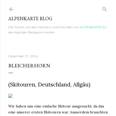
Direkt zum Hauptbereich
ALPENKARTE BLOG
Die Touren von den Machern und Freunden von
ALPENKARTE.EU
,
den digitalen Bergsport-Karten.
Dezember 27, 2004
BLEICHERHORN
(Skitouren, Deutschland, Allgäu)
Wir haben uns eine einfache Skitour ausgesucht, da das
eine unserer ersten Skitouren war. Ausserdem brauchten