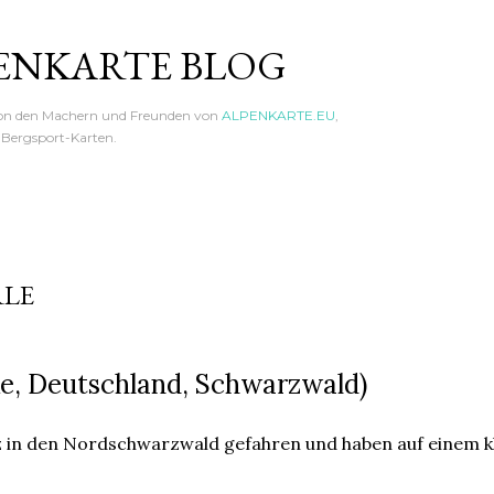
Direkt zum Hauptbereich
ENKARTE BLOG
von den Machern und Freunden von
ALPENKARTE.EU
,
n Bergsport-Karten.
RLE
e, Deutschland, Schwarzwald)
z in den Nordschwarzwald gefahren und haben auf einem kl