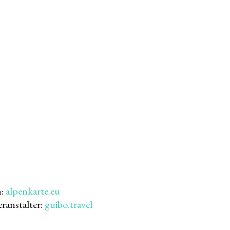
n:
alpenkarte.eu
ranstalter:
guibo.travel